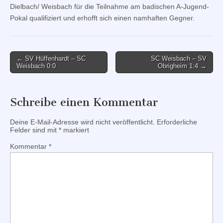
Dielbach/ Weisbach für die Teilnahme am badischen A-Jugend-
Pokal qualifiziert und erhofft sich einen namhaften Gegner.
Post
← SV Hüffenhardt – SC
SC Weisbach – SV
Weisbach 0:0
Obrigheim 1:4 →
navigation
Schreibe einen Kommentar
Deine E-Mail-Adresse wird nicht veröffentlicht.
Erforderliche
Felder sind mit
*
markiert
Kommentar
*