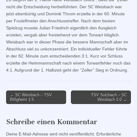
nicht die Entscheidung herbeiführten. Der SC Weisbach war
jetzt ebenbürtig und Dominik Throm erzielte in der 60. Minute
per Foulelfmeter den Anschlusstreffer. Nach dem besten
Spielzug musste Julian Friedrich eigentlich den Ausgleich
erzielen, vergab aber freistehend vor dem Torwart kläglich.
Weisbach war in dieser Phase die bessere Mannschaft aber im
Abschluss viel zu unkonzentriert. Ein individueller Fehler führte
in der 82. Minute zum entscheidenden 3:1. Kurz vor Schluss
erzielte die Heimmannschaft nach einem Torwartfehler noch das
4:1. Aufgrund der 1. Halbzeit geht der “Zeller” Sieg in Ordnung.
Post
← SC Weisbach – TSV
TSV Sulzbach – SC
Billigheim 1:5
Weisbach 1:0 →
navigation
Schreibe einen Kommentar
Deine E-Mail-Adresse wird nicht veröffentlicht.
Erforderliche