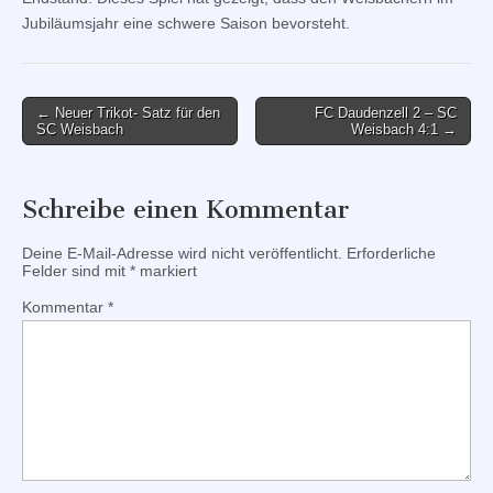
Jubiläumsjahr eine schwere Saison bevorsteht.
Post
← Neuer Trikot- Satz für den
FC Daudenzell 2 – SC
SC Weisbach
Weisbach 4:1 →
navigation
Schreibe einen Kommentar
Deine E-Mail-Adresse wird nicht veröffentlicht.
Erforderliche
Felder sind mit
*
markiert
Kommentar
*