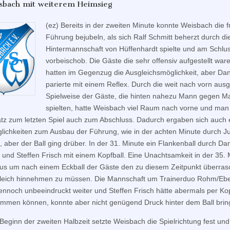
sbach mit weiterem Heimsieg
(ez) Bereits in der zweiten Minute konnte Weisbach die f
Führung bejubeln, als sich Ralf Schmitt beherzt durch di
Hintermannschaft von Hüffenhardt spielte und am Schl
vorbeischob. Die Gäste die sehr offensiv aufgestellt war
hatten im Gegenzug die Ausgleichsmöglichkeit, aber Dan
parierte mit einem Reflex. Durch die weit nach vorn ausg
Spielweise der Gäste, die hinten nahezu Mann gegen M
spielten, hatte Weisbach viel Raum nach vorne und ma
z zum letzten Spiel auch zum Abschluss. Dadurch ergaben sich auch 
lichkeiten zum Ausbau der Führung, wie in der achten Minute durch Ju
, aber der Ball ging drüber. In der 31. Minute ein Flankenball durch Dan
und Steffen Frisch mit einem Kopfball. Eine Unachtsamkeit in der 35. 
aus um nach einem Eckball der Gäste den zu diesem Zeitpunkt überra
leich hinnehmen zu müssen. Die Mannschaft um Trainerduo Rohm/Ebe
dennoch unbeeindruckt weiter und Steffen Frisch hätte abermals per K
ommen können, konnte aber nicht genügend Druck hinter dem Ball brin
Beginn der zweiten Halbzeit setzte Weisbach die Spielrichtung fest un