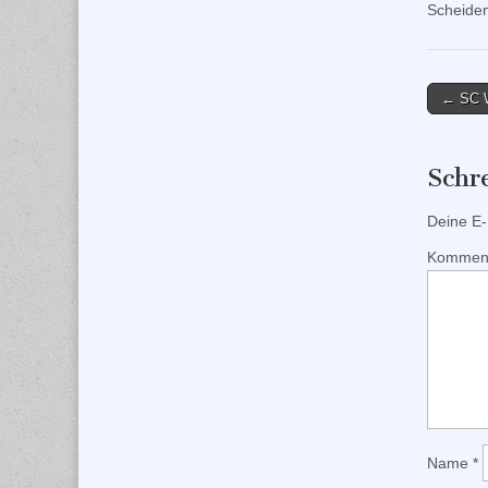
Scheident
Post
← SC W
naviga
Schr
Deine E-M
Kommen
Name
*