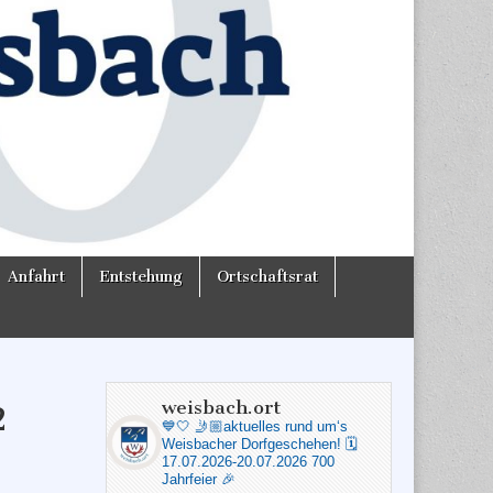
Anfahrt
Entstehung
Ortschaftsrat
weisbach.ort
2
💙🤍
🤳🏼aktuelles rund um‘s
Weisbacher Dorfgeschehen!
🗓️
17.07.2026-20.07.2026 700
Jahrfeier 🎉