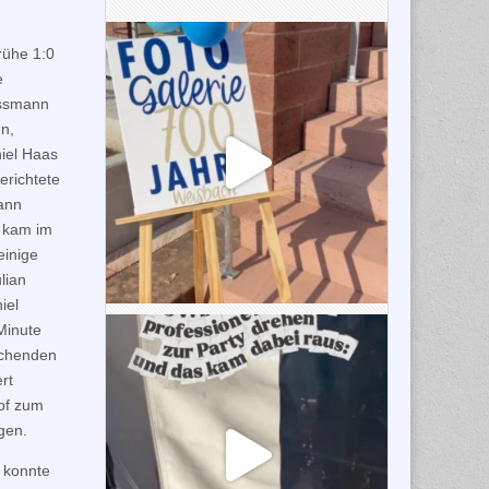
rühe 1:0
e
ussmann
en,
iel Haas
erichtete
ann
n kam im
einige
lian
iel
Minute
schenden
rt
opf zum
gen.
d konnte