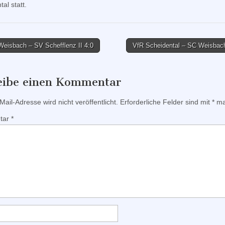
al statt.
eisbach – SV Schefflenz II 4:0
VfR Scheidental – SC Weisbac
tion
eibe einen Kommentar
ail-Adresse wird nicht veröffentlicht.
Erforderliche Felder sind mit
*
mar
tar
*