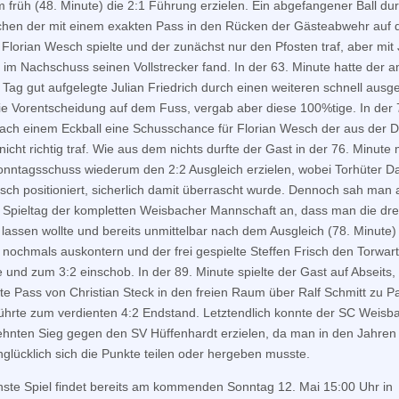
 früh (48. Minute) die 2:1 Führung erzielen. Ein abgefangener Ball du
hen der mit einem exakten Pass in den Rücken der Gästeabwehr auf 
n Florian Wesch spielte und der zunächst nur den Pfosten traf, aber mit 
h im Nachschuss seinen Vollstrecker fand. In der 63. Minute hatte der 
 Tag gut aufgelegte Julian Friedrich durch einen weiteren schnell ausg
ie Vorentscheidung auf dem Fuss, vergab aber diese 100%tige. In der 
ach einem Eckball eine Schusschance für Florian Wesch der aus der 
nicht richtig traf. Wie aus dem nichts durfte der Gast in der 76. Minute 
nntagsschuss wiederum den 2:2 Ausgleich erzielen, wobei Torhüter Da
lsch positioniert, sicherlich damit überrascht wurde. Dennoch sah man
 Spieltag der kompletten Weisbacher Mannschaft an, dass man die dre
lassen wollte und bereits unmittelbar nach dem Ausgleich (78. Minute) 
 nochmals auskontern und der frei gespielte Steffen Frisch den Torwart
 und zum 3:2 einschob. In der 89. Minute spielte der Gast auf Abseits,
te Pass von Christian Steck in den freien Raum über Ralf Schmitt zu Pa
führte zum verdienten 4:2 Endstand. Letztendlich konnte der SC Weisb
ehnten Sieg gegen den SV Hüffenhardt erzielen, da man in den Jahren
glücklich sich die Punkte teilen oder hergeben musste.
ste Spiel findet bereits am kommenden Sonntag 12. Mai 15:00 Uhr in