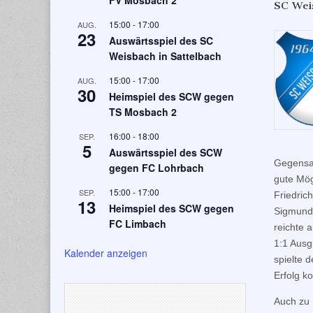
FV Mosbach 2
SC Wei
15:00
-
17:00
AUG.
23
Auswärtsspiel des SC
Weisbach in Sattelbach
15:00
-
17:00
AUG.
30
Heimspiel des SCW gegen
TS Mosbach 2
16:00
-
18:00
SEP.
5
Auswärtsspiel des SCW
Gegensat
gegen FC Lohrbach
gute Mög
15:00
-
17:00
SEP.
Friedrich
13
Heimspiel des SCW gegen
Sigmund 
FC Limbach
reichte 
1:1 Ausg
Kalender anzeigen
spielte 
Erfolg k
Auch zu 