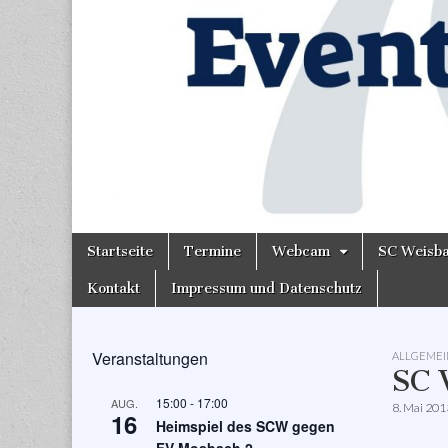
Skip
Main
Startseite
Termine
Webcam
SC Weisb
to
menu
content
Kontakt
Impressum und Datenschutz
Veranstaltungen
ALLGEMEI
SC 
15:00
-
17:00
AUG.
8. Mai 201
16
Heimspiel des SCW gegen