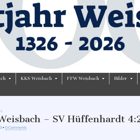
ach
KKS Weisbach
FFW Weisbach
Bilder
N
Weisbach – SV Hüffenhardt 4:
3
•
0 Comments