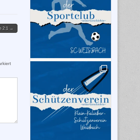
h 2:1 →
kiert