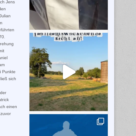
rch Jens
den
Julian
am
eführten
70.
Drehung
mit
niel
 am
i Punkte
ließ sich
 der
trick
ach einen
 zuvor