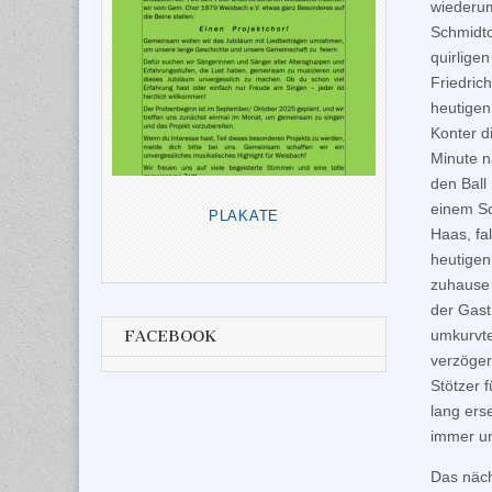
wiederum
Schmidtc
quirlige
Friedric
heutigen
Konter d
Minute n
den Ball 
einem So
PLAKATE
Haas, fa
heutigen
zuhause 
der Gast
umkurvte
FACEBOOK
verzöger
Stötzer 
lang ers
immer un
Das näch