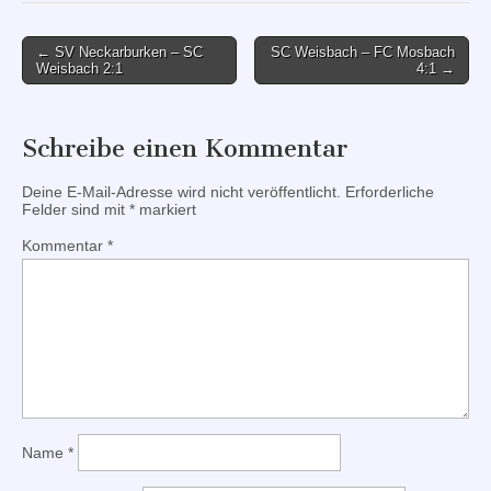
Post
← SV Neckarburken – SC
SC Weisbach – FC Mosbach
Weisbach 2:1
4:1 →
navigation
Schreibe einen Kommentar
Deine E-Mail-Adresse wird nicht veröffentlicht.
Erforderliche
Felder sind mit
*
markiert
Kommentar
*
Name
*