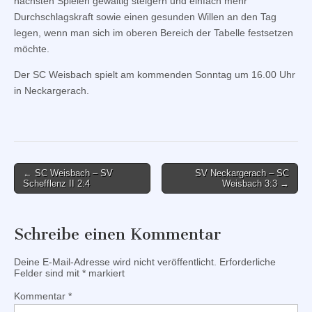
nächsten Spielen gewaltig steigern und einfach mehr
Durchschlagskraft sowie einen gesunden Willen an den Tag
legen, wenn man sich im oberen Bereich der Tabelle festsetzen
möchte.
Der SC Weisbach spielt am kommenden Sonntag um 16.00 Uhr
in Neckargerach.
Post
← SC Weisbach – SV
SV Neckargerach – SC
Schefflenz II 2:4
Weisbach 3:3 →
navigation
Schreibe einen Kommentar
Deine E-Mail-Adresse wird nicht veröffentlicht.
Erforderliche
Felder sind mit
*
markiert
Kommentar
*