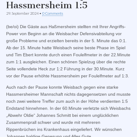
Hassmersheim 1:5
29. September 2024
•
0 Comments
(be/oi) Die Gäste aus Haßmersheim stellten mit Ihrer Angriffs-
Power von Beginn an die Weisbacher Defensivabteilung vor
große Probleme und erzielten bereits in der 5. Minute das 0:1.
Ab der 15. Minute hatte Weisbach seine beste Phase im Spiel
und Tim Ebert konnte durch einen Foulelfmeter in der 22.Minute
zum 1:1 ausgleichen. Einen schönen Spielzug über die rechte
Seite vollendete Heck zur 1:2 Führung in der 30.Minute. Kurz
vor der Pause erhöhte Hassmersheim per Foulelfmeter auf 1:3.
Auch nach der Pause konnte Weisbach gegen eine starke
Hassmersheimer Mannschaft nichts dagegensetzen und musste
noch zwei weitere Treffer zum auch in der Höhe verdienten 1:5
Endstand hinnehmen. In der 60.Minute verletzte sich Weisbachs
„Abwehr Oldie“ Johannes Schmitt bei einem unglücklichen
Zusammenprall schwer und wurde mit mehreren
Rippenbrüchen ins Krankenhaus eingeliefert. Wir wünschen
Johannes baldige Genesung und Alles Gute.