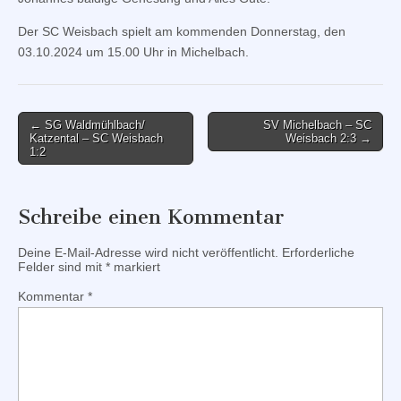
Der SC Weisbach spielt am kommenden Donnerstag, den
03.10.2024 um 15.00 Uhr in Michelbach.
Post
← SG Waldmühlbach/
SV Michelbach – SC
Katzental – SC Weisbach
Weisbach 2:3 →
navigation
1:2
Schreibe einen Kommentar
Deine E-Mail-Adresse wird nicht veröffentlicht.
Erforderliche
Felder sind mit
*
markiert
Kommentar
*