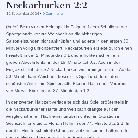
Neckarburken 2:2
15. September 2024
•
0 Comments
(be/oi) Beim vierten Heimspiel in Folge auf dem Schollbrunner
Sportgelände konnte Weisbach an die bisherigen
Saisonleistungen nicht anknüpfen und agierte in den ersten 30
Minuten völlig unkonzentriert. Neckarburken erzielte durch einen
Freistoß in der 2. Minute das 0:1 und erhöhte nach einem
groben Abwehrfehler in der 16. Minute auf 0:2. Auch in der
Folgezeit blieb der SV Neckarburken weiterhin gefährlich. Ab der
30. Minute kam Weisbach besser ins Spiel und durch den
schönsten Angriff im Spiel erzielte Florian Helm nach Vorarbeit
von Marvin Ebert in der 37. Minute das 1:2.
In der zweiten Halbzeit verlagerte sich das Spiel größtenteils in
die Neckarburkener Hälfte und Weisbach drängte auf den
Ausgleichstreffer. Nach einer unübersichtlichen Situation im
Sechszehner erzielte Florian Helm in der 74. Minute das 2:2. In
der 82. Minute scheiterte Christian Dietz mit einem Lattentreffer
und so blieb es bei der gerechten Punkteteilung.