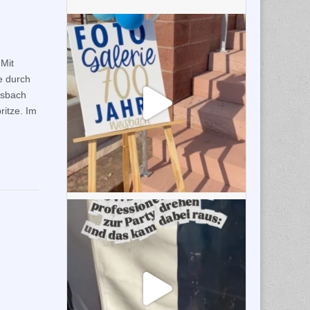
Mit
e durch
isbach
itze. Im