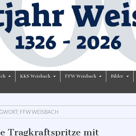
ach
KKS Weisbach
FFW Weisbach
Bilder
GWORT:
FFW WEISBACH
e Tragkraftspritze mit