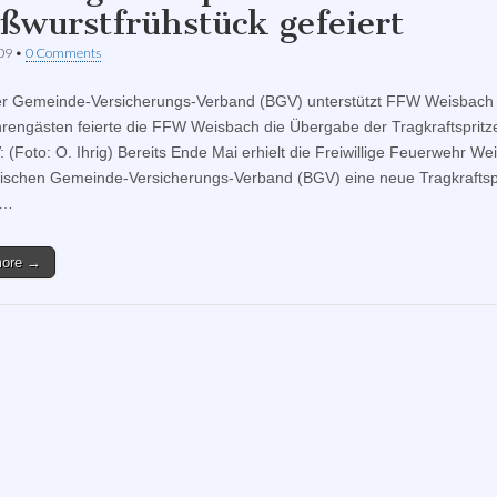
ßwurstfrühstück gefeiert
009
•
0 Comments
r Gemeinde-Versicherungs-Verband (BGV) unterstützt FFW Weisbach 
hrengästen feierte die FFW Weisbach die Übergabe der Tragkraftspritz
 (Foto: O. Ihrig) Bereits Ende Mai erhielt die Freiwillige Feuerwehr We
schen Gemeinde-Versicherungs-Verband (BGV) eine neue Tragkraftspr
n…
more →