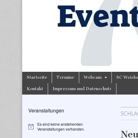
Skip
Main
Startseite
Termine
Webcam
SC Weisb
to
menu
content
Kontakt
Impressum und Datenschutz
Veranstaltungen
SCHLA
Es sind keine anstehenden
H
Veranstaltungen vorhanden.
Neu
i