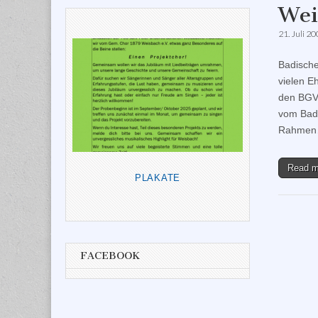
n
Wei
w
e
21. Juli 2
i
s
Badische
vielen E
den BGV:
vom Badi
Rahme
Read 
PLAKATE
FACEBOOK