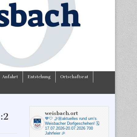
Anfahrt
Entstehung
Ortschaftsrat
weisbach.ort
:2
💙🤍
🤳🏼aktuelles rund um‘s
Weisbacher Dorfgeschehen!
🗓️
17.07.2026-20.07.2026 700
Jahrfeier 🎉