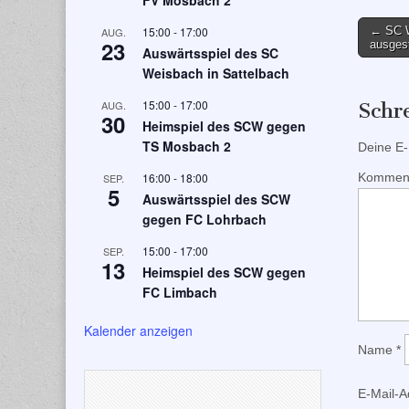
FV Mosbach 2
Post
15:00
-
17:00
← SC W
AUG.
23
ausgest
Auswärtsspiel des SC
naviga
Weisbach in Sattelbach
15:00
-
17:00
AUG.
Schr
30
Heimspiel des SCW gegen
TS Mosbach 2
Deine E-M
16:00
-
18:00
Kommen
SEP.
5
Auswärtsspiel des SCW
gegen FC Lohrbach
15:00
-
17:00
SEP.
13
Heimspiel des SCW gegen
FC Limbach
Kalender anzeigen
Name
*
E-Mail-