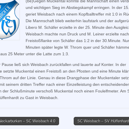
(be)Gegen Muckental konnte die Mannschaft einen verd
und wichtigen Sieg im Abstiegskampf erringen. In der 15
geriet Weisbach nach einem Kopfballtreffer mit 1:0 in Rü
Die Mannschaft blieb weiterhin laufstark und der aufgerü
Libero M. Schäfer erzielte in der 25. Minute den Ausgleic
Weisbach machte nun Druck und M. Leiner erzielte nach
Freistoßflanke von Schäfer das 1:2 in der 30.Minute. Nu
Minuten später legte W. Throm quer und Schäfer hämme
 aus 25 Meter unter die Latte zum 1:3.
 Pause ließ sich Weisbach zurückfallen und lauerte auf Konter. In der
e setzte Muckental einen Freistoß an den Pfosten und eine Minute klär
Throm auf der Linie. Genau in diese Drangphase der Muckentaler setz
mit seinem dritten Treffer nach einer Einzelleistung den entscheidende
 In der Schlußminute verschoß Muckental noch einen Foulelfmeter. Am
Hüffenhardt zu Gast in Weisbach.
eckarburken – SC Weisbach 4:0
SC Weisbach – SV Hüffenhard
tion