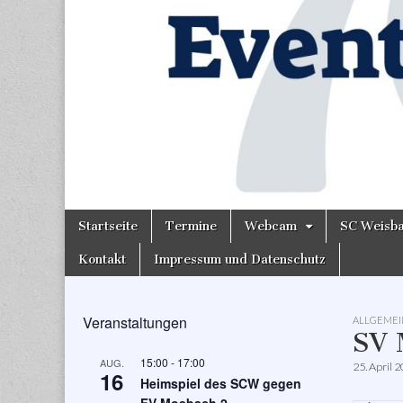
Skip
Main
Startseite
Termine
Webcam
SC Weisb
to
menu
content
Kontakt
Impressum und Datenschutz
Veranstaltungen
ALLGEMEI
SV 
15:00
-
17:00
AUG.
25. April 
16
Heimspiel des SCW gegen