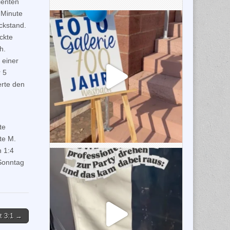
ienten
.Minute
ckstand.
ckte
h.
 einer
r 5
rte den
te
te M.
n 1:4
 Sonntag
t 3:1 →