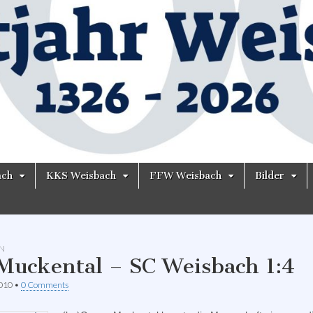
ach
KKS Weisbach
FFW Weisbach
Bilder
N
Muckental – SC Weisbach 1:4
2010
•
0 Comments