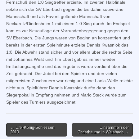
Fernschuß den 1:0 Siegtreffer erzielte. Im zweiten Halbfinale
setzte sich der SV Eberbach gegen die bis dahin souveräne
Mannschaft und als Favorit geltende Mannschaft von
Neckarelz/Diedesheim 1 mit einem 1:0 Sieg durch. Im Endspiel
kam es zur Neuauflage der Vorrundenbegegenung gegen den
SV Eberbach. Die Jungs waren von Beginn an konzentriert und
bereits in der ersten Spielminute erzielte Dennis Kwasniok das
1:0. Die Abwehr stand sicher und vor allem über die rechte Seite
mit Johannes Weiß und Tim Ebert gab es immer wieder
Entlastungsangriffe und das Ergebnis wurde verdient über die
Zeit gebracht. Der Jubel bei den Spielern und den vielen
mitgereisten Zuschauern war riesig und eine Laola-Welle reichte
nicht aus. Spielführer Dennis Kwasniok durfte dann den
Siegerpokal in Empfang nehmen und Mario Steck wurde zum
Spieler des Turniers ausgezeichnet.
Post
← Drei-König-Schiessen
Einsammeln der
2010
Christbäume in Weisbach →
navigation