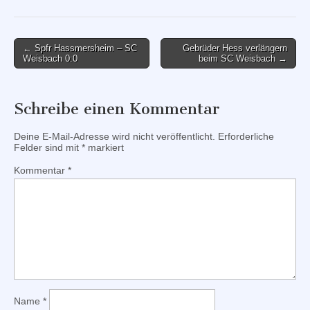
Post
← Spfr Hassmersheim – SC
Gebrüder Hess verlängern
Weisbach 0:0
beim SC Weisbach →
navigation
Schreibe einen Kommentar
Deine E-Mail-Adresse wird nicht veröffentlicht.
Erforderliche
Felder sind mit
*
markiert
Kommentar
*
Name
*