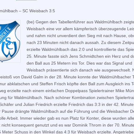
mühlbach – SC Weisbach 3:5
(be) Gegen den Tabellenführer aus Waldmühlbach zeigt
Weisbach eine vor allem kämpferisch überzeugende Lei
und nahm nicht unverdient den Sieg mit nach Hause, ob
nach 23 Minuten nicht danach aussah. Zu diesem Zeitpu
erzielte Waldmühlbach das 2:0 und kontrollierte das Spiel
25. Minute fasste sich Jens Schmidtchen ein Herz und d
den Ball aus 25 Metern ins Tor. Dies war das Signal und
Weisbach präsentierte sich danach wie ausgewechselt. 
eistoß von David Galm in der 28. Minute konnte der Waldmühlbacher T
 nur abklatschen und Steffen Frisch köpfte den Ball zum Ausgleich ins 
weg erzielte nach einem einfachen Doppelpass Spielertrainer Mike Mün
ung für Waldmühlbach. Nach schöner Kombination zwischen Spielertra
chäfer und Julian Friedrich erzielte Friedrich das 3:3 in der 42. Minute
 Pause drängte Waldmühlbach auf die Führung und die Weisbacher D
tolle Arbeit. Immer wieder gab es nun Platz für Konter, diese wurden all
 nicht konsequent genutzt und es war Dominik Throm in der 70. Minute
 Meter Schuss in den Winkel das 4:3 für Weisbach erzielte. Angetrieb