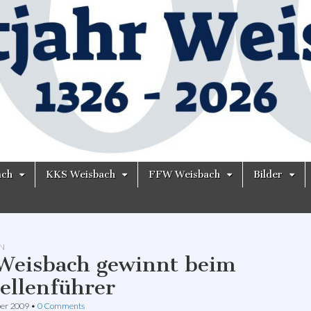
ach
KKS Weisbach
FFW Weisbach
Bilder
N
Weisbach gewinnt beim
ellenführer
er 2009
•
0 Comments