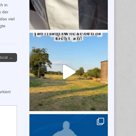
h in
n der
das viel
gte
tsrat →
kiert