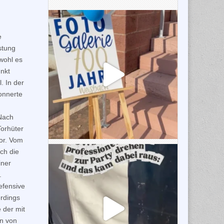
e
stung
wohl es
nkt
. In der
onnerte
Nach
orhüter
Tor. Vom
ch die
iner
.
efensive
erdings
 der mit
en von