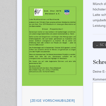
Münch dr
höchster
Latte sch
umjubelt
Leistung
Post
← SC W
naviga
Schr
Deine E-M
Kommen
[ZEIGE VORSCHAUBILDER]