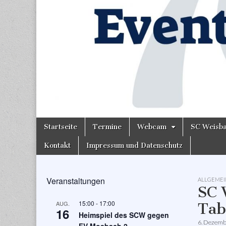
Skip
Main
Startseite
Termine
Webcam
SC Weisb
to
menu
content
Kontakt
Impressum und Datenschutz
Veranstaltungen
ALLGEMEI
SC 
15:00
-
17:00
AUG.
Tab
16
Heimspiel des SCW gegen
6. Dezemb