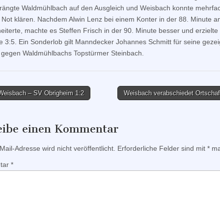
ängte Waldmühlbach auf den Ausgleich und Weisbach konnte mehrfac
 Not klären. Nachdem Alwin Lenz bei einem Konter in der 88. Minute a
eiterte, machte es Steffen Frisch in der 90. Minute besser und erzielte 
e 3:5. Ein Sonderlob gilt Manndecker Johannes Schmitt für seine gezei
 gegen Waldmühlbachs Topstürmer Steinbach.
eisbach – SV Obrigheim 1:2
Weisbach verabschiedet Ortschaf
tion
eibe einen Kommentar
ail-Adresse wird nicht veröffentlicht.
Erforderliche Felder sind mit
*
mar
tar
*