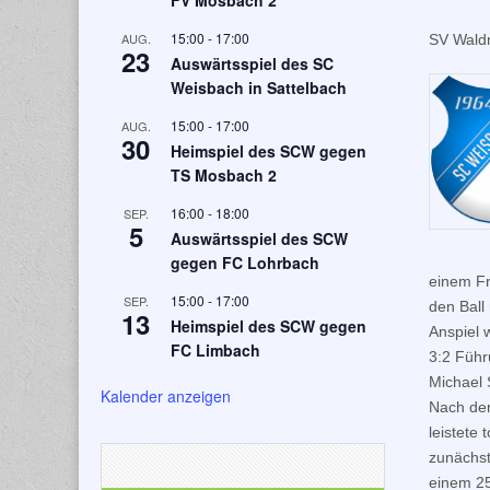
FV Mosbach 2
15:00
-
17:00
AUG.
SV Wald
23
Auswärtsspiel des SC
Weisbach in Sattelbach
15:00
-
17:00
AUG.
30
Heimspiel des SCW gegen
TS Mosbach 2
16:00
-
18:00
SEP.
5
Auswärtsspiel des SCW
gegen FC Lohrbach
einem Fr
15:00
-
17:00
SEP.
den Ball
13
Heimspiel des SCW gegen
Anspiel 
FC Limbach
3:2 Führ
Michael S
Kalender anzeigen
Nach der
leistete 
zunächst
einem 25