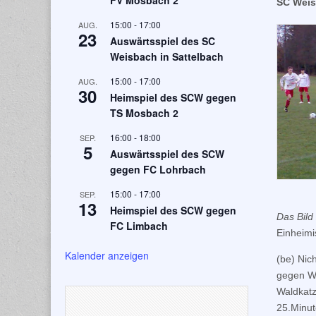
FV Mosbach 2
SC Weis
15:00
-
17:00
AUG.
23
Auswärtsspiel des SC
Weisbach in Sattelbach
15:00
-
17:00
AUG.
30
Heimspiel des SCW gegen
TS Mosbach 2
16:00
-
18:00
SEP.
5
Auswärtsspiel des SCW
gegen FC Lohrbach
15:00
-
17:00
SEP.
13
Heimspiel des SCW gegen
Das Bild
FC Limbach
Einheimi
Kalender anzeigen
(be) Nic
gegen W
Waldkatz
25.Minut