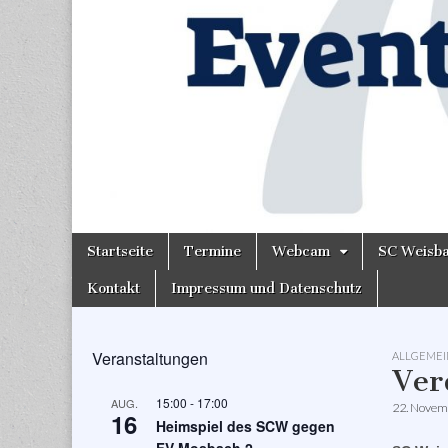
Skip
Main
Startseite
Termine
Webcam
SC Weisb
to
menu
content
Kontakt
Impressum und Datenschutz
Veranstaltungen
ALLGEMEI
Ver
15:00
-
17:00
AUG.
22. Novem
16
Heimspiel des SCW gegen