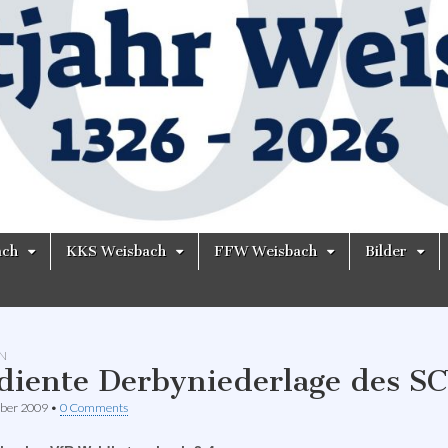
ach
KKS Weisbach
FFW Weisbach
Bilder
N
diente Derbyniederlage des S
ber 2009
•
0 Comments