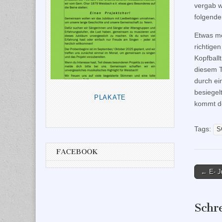
vergab w
folgende
Etwas me
richtige
Kopfball
diesem T
durch ei
besiegel
PLAKATE
kommt de
Tags:
S
FACEBOOK
Post
← E- Ju
naviga
Schr