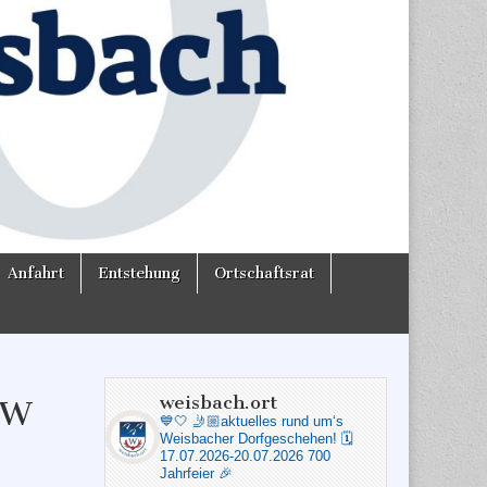
Anfahrt
Entstehung
Ortschaftsrat
weisbach.ort
CW
💙🤍
🤳🏼aktuelles rund um‘s
Weisbacher Dorfgeschehen!
🗓️
17.07.2026-20.07.2026 700
Jahrfeier 🎉