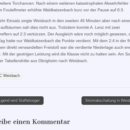
eitere Torchancen. Nach einem weiteren katastrophalen Abwehrfehle
n Foulelfmeter erhöhte Waldkatzenbach kurz vor der Pause auf 0:3.
hr Einsatz zeigte Weisbach in den zweiten 45 Minuten aber nach ein
n aufbäumen sah dies nicht aus. Trotzdem konnte A. Lenz mit zwei
treffern auf 2:3 verkürzen. Der Ausgleich wäre noch möglich gewesen, 
ag hatte nur Waldkatzenbach die Punkte verdient. Mit dem 2:4 in der 
nen direkt verwandelten Freistoß war die verdiente Niederlage auch en
t. Mit der gestrigen Leistung wird die Klasse nicht zu halten sein. Am S
r Tabellendritte aus Obrigheim nach Weisbach.
C Weisbach
gend wird Staffelsieger
Stromabschaltung in Wei
tion
eibe einen Kommentar