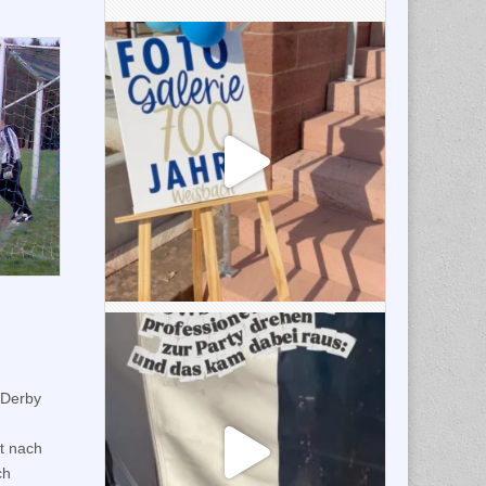
 Derby
t nach
ch