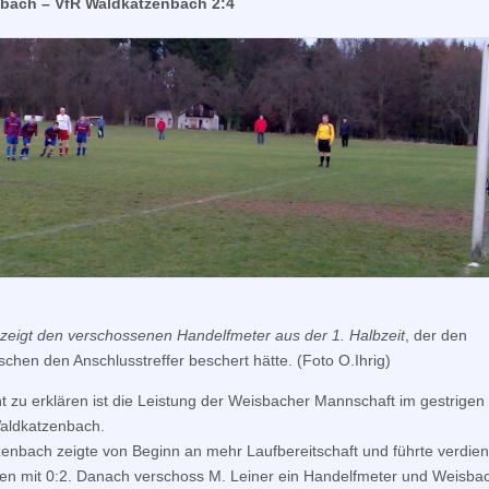
bach – VfR Waldkatzenbach 2:4
 zeigt den verschossenen Handelfmeter aus der 1. Halbzeit
, der den
schen den Anschlusstreffer beschert hätte. (Foto O.Ihrig)
ht zu erklären ist die Leistung der Weisbacher Mannschaft im gestrigen
aldkatzenbach.
enbach zeigte von Beginn an mehr Laufbereitschaft und führte verdien
en mit 0:2. Danach verschoss M. Leiner ein Handelfmeter und Weisba