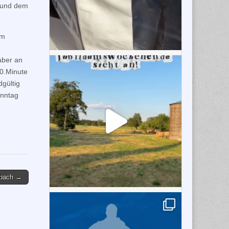
r und dem
em
aber an
80.Minute
dgültig
onntag
sbach →