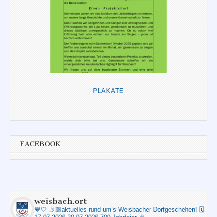
PLAKATE
FACEBOOK
weisbach.ort
💙🤍
🤳🏼aktuelles rund um‘s Weisbacher Dorfgeschehen!
🗓️