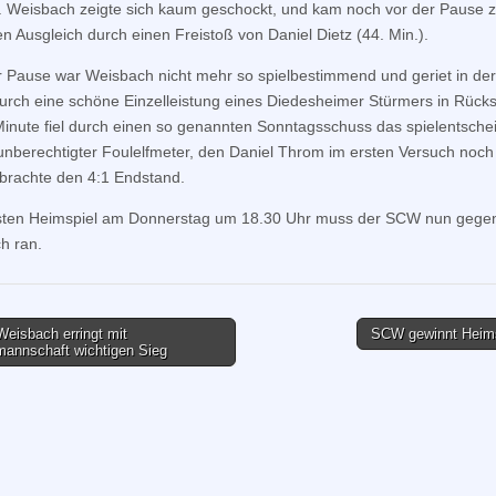
 Weisbach zeigte sich kaum geschockt, und kam noch vor der Pause z
en Ausgleich durch einen Freistoß von Daniel Dietz (44. Min.).
 Pause war Weisbach nicht mehr so spielbestimmend und geriet in der
urch eine schöne Einzelleistung eines Diedesheimer Stürmers in Rücks
Minute fiel durch einen so genannten Sonntagsschuss das spielentsch
 unberechtigter Foulelfmeter, den Daniel Throm im ersten Versuch noch
brachte den 4:1 Endstand.
sten Heimspiel am Donnerstag um 18.30 Uhr muss der SCW nun gege
h ran.
eisbach erringt mit
SCW gewinnt Heim
annschaft wichtigen Sieg
tion