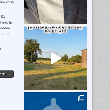
um völlig
 53.
tand. In
eidende
 parieren
n
spiel →