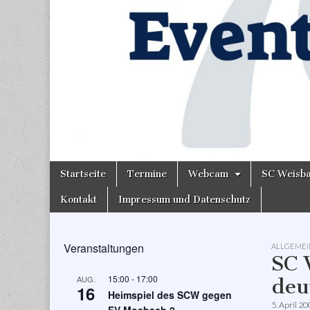
Skip
Main
Startseite
Termine
Webcam
SC Weisb
to
menu
content
Kontakt
Impressum und Datenschutz
Veranstaltungen
ALLGEMEI
SC 
15:00
-
17:00
AUG.
deu
16
Heimspiel des SCW gegen
5. April 2