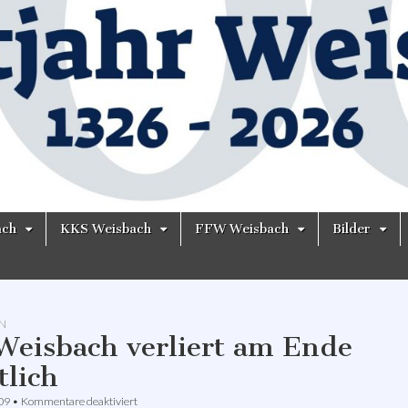
ach
KKS Weisbach
FFW Weisbach
Bilder
N
Weisbach verliert am Ende
tlich
für
009
•
Kommentare deaktiviert