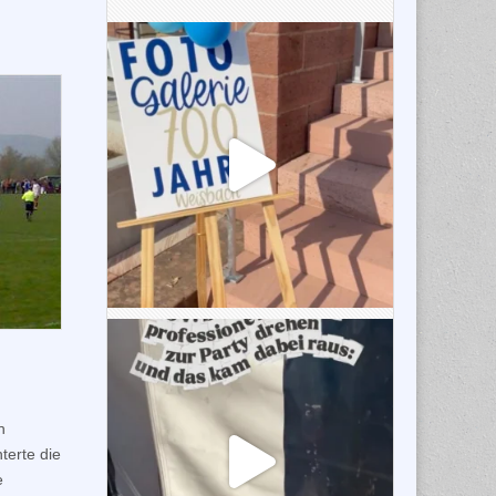
h
terte die
e