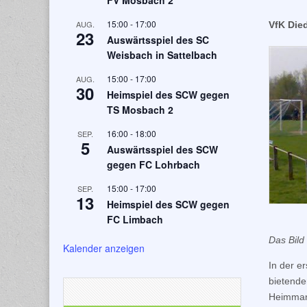
FV Mosbach 2
15:00
-
17:00
AUG.
VfK Die
23
Auswärtsspiel des SC
Weisbach in Sattelbach
15:00
-
17:00
AUG.
30
Heimspiel des SCW gegen
TS Mosbach 2
16:00
-
18:00
SEP.
5
Auswärtsspiel des SCW
gegen FC Lohrbach
15:00
-
17:00
SEP.
13
Heimspiel des SCW gegen
FC Limbach
Das Bild
Kalender anzeigen
In der e
bietende
Heimmann