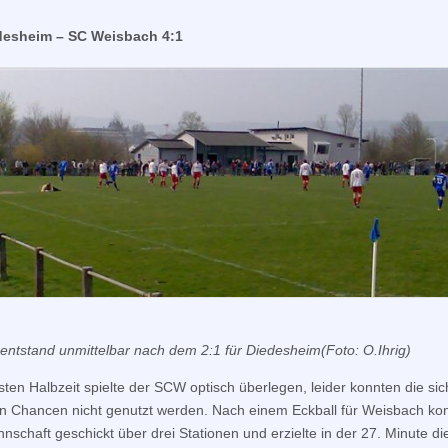
SC
Weisbach
desheim – SC Weisbach 4:1
verliert
am
Ende
deutlich
 entstand unmittelbar nach dem 2:1 für Diedesheim(Foto: O.Ihrig)
rsten Halbzeit spielte der SCW optisch überlegen, leider konnten die sic
n Chancen nicht genutzt werden. Nach einem Eckball für Weisbach kon
schaft geschickt über drei Stationen und erzielte in der 27. Minute di