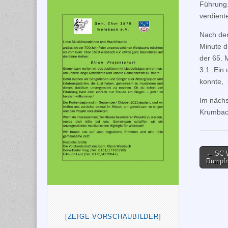
Führung.
verdient
Nach der
Minute d
der 65. 
3:1. Ein
konnte, 
Im näch
Krumbac
Post
← SC W
Rumpfm
naviga
[ZEIGE VORSCHAUBILDER]