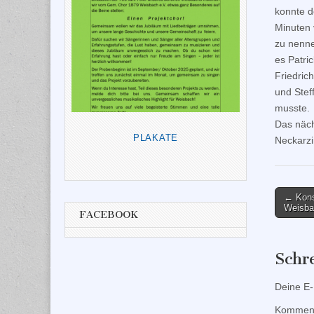
konnte d
Minuten 
zu nenne
es Patri
Friedric
und Stef
musste.
Das näch
PLAKATE
Neckarzi
Post
← Kons
Weisba
naviga
FACEBOOK
Schr
Deine E-M
Kommen