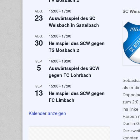
FV Mosbach 2
15:00
-
17:00
AUG.
SC Weis
23
Auswärtsspiel des SC
Weisbach in Sattelbach
15:00
-
17:00
AUG.
30
Heimspiel des SCW gegen
TS Mosbach 2
16:00
-
18:00
SEP.
5
Auswärtsspiel des SCW
gegen FC Lohrbach
Sebastia
15:00
-
17:00
SEP.
als er d
13
Heimspiel des SCW gegen
Doppelpa
FC Limbach
zum 2:0,
ins linke
Kalender anzeigen
Farben m
Dustin G
Die zwei
konnten 