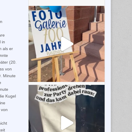
en
are
 in
h als er
onnte
äter (20.
uss von
9. Minute
e
inute
die Kugel
ine
n von
icht
eit