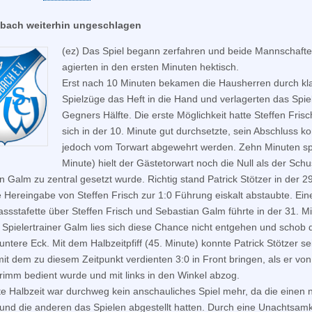
bach weiterhin ungeschlagen
(ez) Das Spiel begann zerfahren und beide Mannschaft
agierten in den ersten Minuten hektisch.
Erst nach 10 Minuten bekamen die Hausherren durch kl
Spielzüge das Heft in die Hand und verlagerten das Spiel
Gegners Hälfte. Die erste Möglichkeit hatte Steffen Frisc
sich in der 10. Minute gut durchsetzte, sein Abschluss k
jedoch vom Torwart abgewehrt werden. Zehn Minuten sp
Minute) hielt der Gästetorwart noch die Null als der Sch
n Galm zu zentral gesetzt wurde. Richtig stand Patrick Stötzer in der 2
ie Hereingabe von Steffen Frisch zur 1:0 Führung eiskalt abstaubte. Ein
ssstafette über Steffen Frisch und Sebastian Galm führte in der 31. M
 Spielertrainer Galm lies sich diese Chance nicht entgehen und schob 
 untere Eck. Mit dem Halbzeitpfiff (45. Minute) konnte Patrick Stötzer se
it dem zu diesem Zeitpunkt verdienten 3:0 in Front bringen, als er vo
rimm bedient wurde und mit links in den Winkel abzog.
te Halbzeit war durchweg kein anschauliches Spiel mehr, da die einen n
und die anderen das Spielen abgestellt hatten. Durch eine Unachtsamk