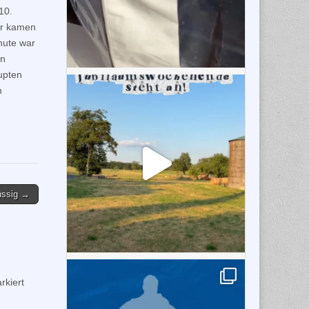
10.
er kamen
nute war
an
upten
n
üssig →
kiert