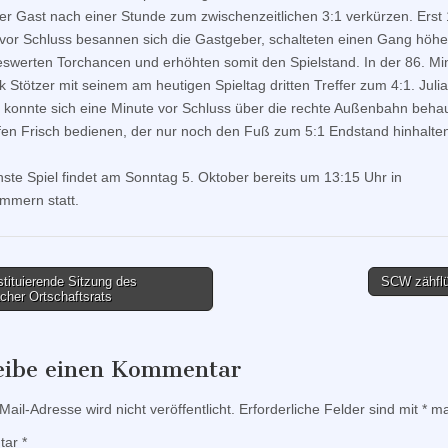
er Gast nach einer Stunde zum zwischenzeitlichen 3:1 verkürzen. Erst 
vor Schluss besannen sich die Gastgeber, schalteten einen Gang höh
swerten Torchancen und erhöhten somit den Spielstand. In der 86. Mi
ck Stötzer mit seinem am heutigen Spieltag dritten Treffer zum 4:1. Juli
h konnte sich eine Minute vor Schluss über die rechte Außenbahn beha
fen Frisch bedienen, der nur noch den Fuß zum 5:1 Endstand hinhalte
ste Spiel findet am Sonntag 5. Oktober bereits um 13:15 Uhr in
mmern statt.
tituierende Sitzung des
SCW zähfl
cher Ortschaftsrats
tion
eibe einen Kommentar
ail-Adresse wird nicht veröffentlicht.
Erforderliche Felder sind mit
*
mar
tar
*