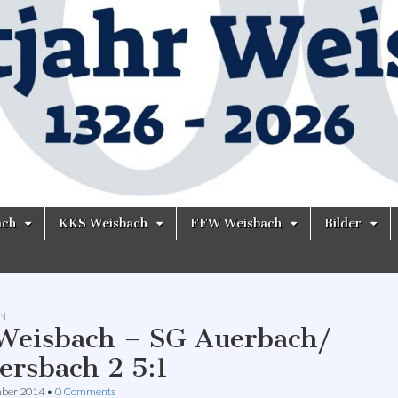
ach
KKS Weisbach
FFW Weisbach
Bilder
N
Weisbach – SG Auerbach/
tersbach 2 5:1
mber 2014
•
0 Comments