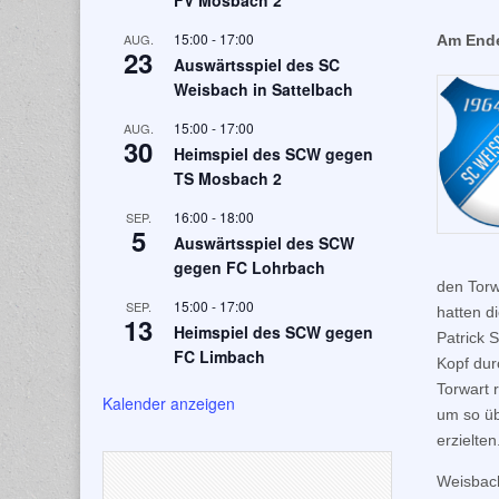
FV Mosbach 2
15:00
-
17:00
AUG.
Am Ende
23
Auswärtsspiel des SC
Weisbach in Sattelbach
15:00
-
17:00
AUG.
30
Heimspiel des SCW gegen
TS Mosbach 2
16:00
-
18:00
SEP.
5
Auswärtsspiel des SCW
gegen FC Lohrbach
den Torw
15:00
-
17:00
SEP.
hatten d
13
Heimspiel des SCW gegen
Patrick 
FC Limbach
Kopf dur
Torwart 
Kalender anzeigen
um so üb
erzielten
Weisbach