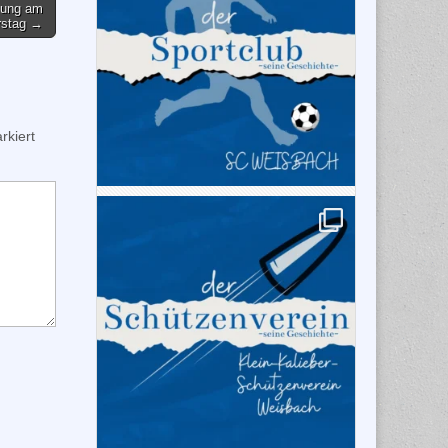
tzung am
rstag →
kiert