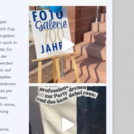
piel
sich Zug
vergeben
h auch in
tte Co-
 der
 werden
in auf
später
wiederum
uss per
enen
h vorne,
hrung
vorne,