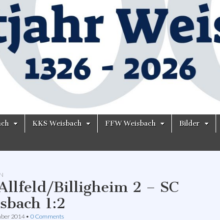
ach
KKS Weisbach
FFW Weisbach
Bilder
N
Allfeld/Billigheim 2 – SC
sbach 1:2
mber 2014
•
0 Comments