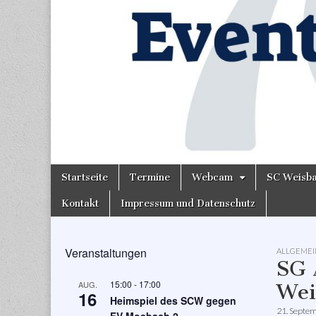
Skip
Main
Startseite
Termine
Webcam
SC Weisb
to
menu
content
Kontakt
Impressum und Datenschutz
Veranstaltungen
ALLGEMEI
SG 
15:00
-
17:00
AUG.
Wei
16
Heimspiel des SCW gegen
21. Septe