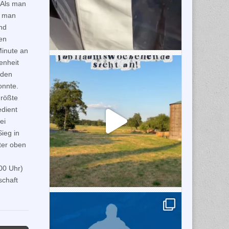
 Als man
e man
und
en
 Minute an
enheit
 den
onnte.
größte
edient
ei
ieg in
ter oben
00 Uhr)
schaft