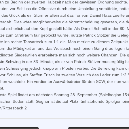
n zu Beginn der zweiten Halbzeit nach der gewissen Ordnung suchte.
uten vor Schluss die Offensive durch eine Umstellung verstärkte, hatt
 das Glück als ein Stürmer allein auf das Tor von Daniel Haas zueilte 
 vergab. Dies wäre möglicherweise die Vorentscheidung gewesen, die d
auf sicherlich auf den Kopf gestellt hätte. Als Daniel Schmitt in der 80.
ze zum Strafraum fair geblockt wurde, nutzte Patrick Stötzer die Geleg
te ins rechte Torwarteck zum 1:1 ein. Man merkte zu diesem Zeitpunkt
rn die Müdigkeit an und das Weisbach noch einen Gang drauflegen k
dingten Siegeswillen erarbeitete man sich noch weitere Chancen. Die 
vin Schwing in der 83. Minute, als er von Patrick Stötzer mustergültig b
ein Schuss ging jedoch knapp am Pfosten vorbei. Die Befreiung kam dr
vor Schluss, als Steffen Frisch im zweiten Versuch das Leder zum 1:2 S
hen wuchtete. Ein verdienter Auswärtsdreier für den SCW, der nun wei
bt.
ste Spiel findet am nächsten Sonntag 28. September (Spielbeginn 15:
ischen Boden statt. Gegner ist die auf Platz fünf stehende Spielgemein
/Rittersbach 2