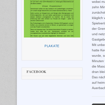
wobei ma
zehn Min
zunächst
kläglich
Spielverl
der Gren
und netz
Gastgebe
Mit unbe
PLAKATE
hatte Ke
wurde, s
Minuten 
die Masc
FACEBOOK
dran blei
Das näch
auf heim
Auerbach