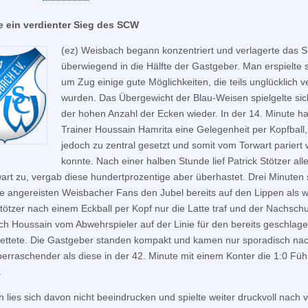
 ein verdienter Sieg des SCW
(ez) Weisbach begann konzentriert und verlagerte das S
überwiegend in die Hälfte der Gastgeber. Man erspielte 
um Zug einige gute Möglichkeiten, die teils unglücklich 
wurden. Das Übergewicht der Blau-Weisen spielgelte sic
der hohen Anzahl der Ecken wieder. In der 14. Minute ha
Trainer Houssain Hamrita eine Gelegenheit per Kopfball,
jedoch zu zentral gesetzt und somit vom Torwart pariert
konnte. Nach einer halben Stunde lief Patrick Stötzer alle
art zu, vergab diese hundertprozentige aber überhastet. Drei Minuten 
ie angereisten Weisbacher Fans den Jubel bereits auf den Lippen als 
Stötzer nach einem Eckball per Kopf nur die Latte traf und der Nachsch
ch Houssain vom Abwehrspieler auf der Linie für den bereits geschlag
rettete. Die Gastgeber standen kompakt und kamen nur sporadisch nac
erraschender als diese in der 42. Minute mit einem Konter die 1:0 Fü
.
 lies sich davon nicht beeindrucken und spielte weiter druckvoll nach 