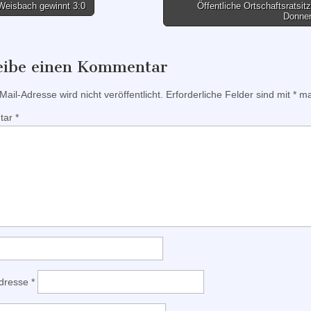
eisbach gewinnt 3:0
Öffentliche Ortschaftsratsi
Donne
tion
eibe einen Kommentar
ail-Adresse wird nicht veröffentlicht.
Erforderliche Felder sind mit
*
mar
tar
*
Adresse
*