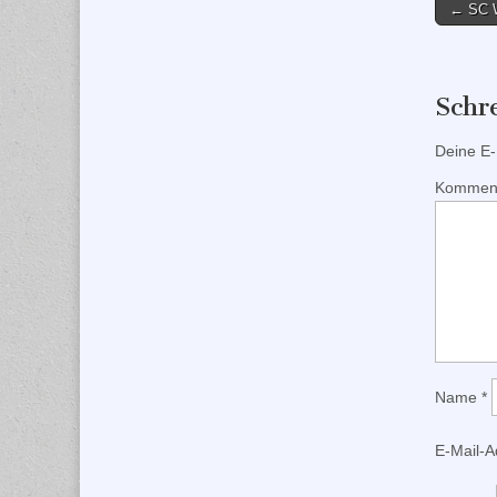
Post
← SC W
naviga
Schr
Deine E-M
Kommen
Name
*
E-Mail-