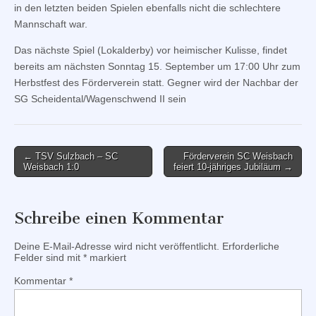
in den letzten beiden Spielen ebenfalls nicht die schlechtere
Mannschaft war.
Das nächste Spiel (Lokalderby) vor heimischer Kulisse, findet
bereits am nächsten Sonntag 15. September um 17:00 Uhr zum
Herbstfest des Förderverein statt. Gegner wird der Nachbar der
SG Scheidental/Wagenschwend II sein
Post
← TSV Sulzbach – SC
Förderverein SC Weisbach
Weisbach 1:0
feiert 10-jähriges Jubiläum →
navigation
Schreibe einen Kommentar
Deine E-Mail-Adresse wird nicht veröffentlicht.
Erforderliche
Felder sind mit
*
markiert
Kommentar
*