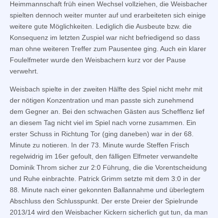
Heimmannschaft früh einen Wechsel vollziehen, die Weisbacher
spielten dennoch weiter munter auf und erarbeiteten sich einige
weitere gute Möglichkeiten. Lediglich die Ausbeute bzw. die
Konsequenz im letzten Zuspiel war nicht befriedigend so dass
man ohne weiteren Treffer zum Pausentee ging. Auch ein klarer
Foulelfmeter wurde den Weisbachern kurz vor der Pause
verwehrt.
Weisbach spielte in der zweiten Hälfte des Spiel nicht mehr mit
der nötigen Konzentration und man passte sich zunehmend
dem Gegner an. Bei den schwachen Gästen aus Schefflenz lief
an diesem Tag nicht viel im Spiel nach vorne zusammen. Ein
erster Schuss in Richtung Tor (ging daneben) war in der 68.
Minute zu notieren. In der 73. Minute wurde Steffen Frisch
regelwidrig im 16er gefoult, den fälligen Elfmeter verwandelte
Dominik Throm sicher zur 2:0 Führung, die die Vorentscheidung
und Ruhe einbrachte. Patrick Grimm setzte mit dem 3:0 in der
88. Minute nach einer gekonnten Ballannahme und überlegtem
Abschluss den Schlusspunkt. Der erste Dreier der Spielrunde
2013/14 wird den Weisbacher Kickern sicherlich gut tun, da man