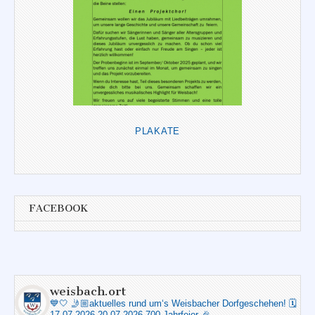
PLAKATE
FACEBOOK
weisbach.ort
💙🤍
🤳🏼aktuelles rund um‘s Weisbacher Dorfgeschehen!
🗓️
17.07.2026-20.07.2026 700 Jahrfeier 🎉