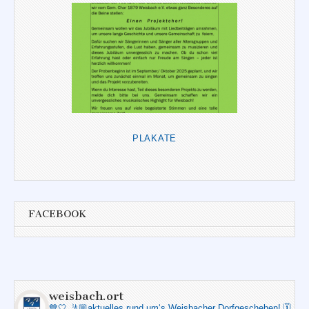
PLAKATE
FACEBOOK
weisbach.ort
💙🤍
🤳🏼aktuelles rund um‘s Weisbacher Dorfgeschehen!
🗓️