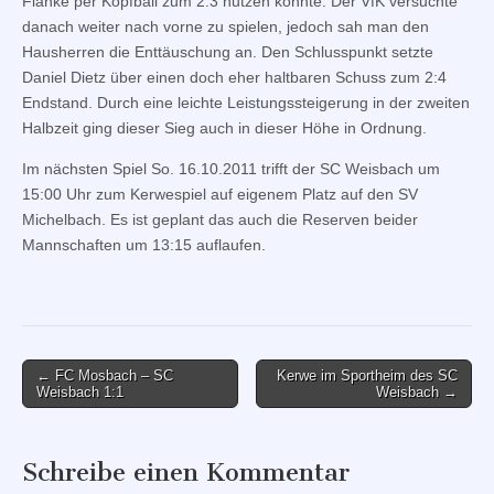
Flanke per Kopfball zum 2:3 nutzen konnte. Der VfK versuchte
danach weiter nach vorne zu spielen, jedoch sah man den
Hausherren die Enttäuschung an. Den Schlusspunkt setzte
Daniel Dietz über einen doch eher haltbaren Schuss zum 2:4
Endstand. Durch eine leichte Leistungssteigerung in der zweiten
Halbzeit ging dieser Sieg auch in dieser Höhe in Ordnung.
Im nächsten Spiel So. 16.10.2011 trifft der SC Weisbach um
15:00 Uhr zum Kerwespiel auf eigenem Platz auf den SV
Michelbach. Es ist geplant das auch die Reserven beider
Mannschaften um 13:15 auflaufen.
Post
← FC Mosbach – SC
Kerwe im Sportheim des SC
Weisbach 1:1
Weisbach →
navigation
Schreibe einen Kommentar