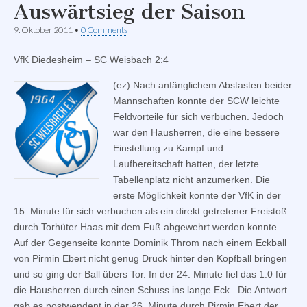
Auswärtsieg der Saison
9. Oktober 2011
•
0 Comments
VfK Diedesheim – SC Weisbach 2:4
(ez) Nach anfänglichem Abstasten beider
Mannschaften konnte der SCW leichte
Feldvorteile für sich verbuchen. Jedoch
war den Hausherren, die eine bessere
Einstellung zu Kampf und
Laufbereitschaft hatten, der letzte
Tabellenplatz nicht anzumerken. Die
erste Möglichkeit konnte der VfK in der
15. Minute für sich verbuchen als ein direkt getretener Freistoß
durch Torhüter Haas mit dem Fuß abgewehrt werden konnte.
Auf der Gegenseite konnte Dominik Throm nach einem Eckball
von Pirmin Ebert nicht genug Druck hinter den Kopfball bringen
und so ging der Ball übers Tor. In der 24. Minute fiel das 1:0 für
die Hausherren durch einen Schuss ins lange Eck . Die Antwort
gab es postwendent in der 26. Minute durch Pirmin Ebert der