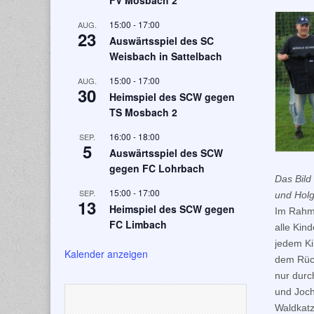
FV Mosbach 2
15:00
-
17:00
AUG.
23
Auswärtsspiel des SC
Weisbach in Sattelbach
15:00
-
17:00
AUG.
30
Heimspiel des SCW gegen
TS Mosbach 2
16:00
-
18:00
SEP.
5
Auswärtsspiel des SCW
gegen FC Lohrbach
Das Bild
15:00
-
17:00
SEP.
und Holg
13
Heimspiel des SCW gegen
Im Rahme
FC Limbach
alle Kin
jedem Ki
Kalender anzeigen
dem Rück
nur durc
und Joch
Waldkatz