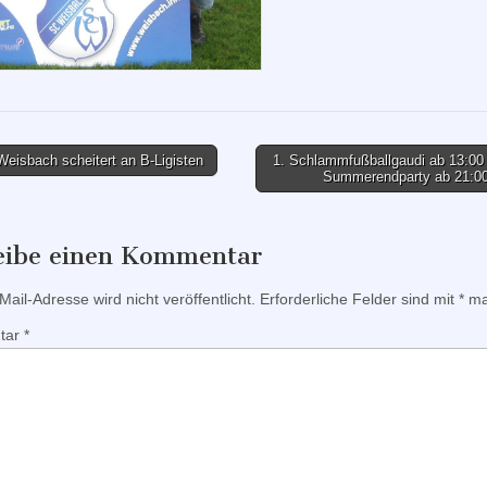
eisbach scheitert an B-Ligisten
1. Schlammfußballgaudi ab 13:00 
Summerendparty ab 21:0
tion
eibe einen Kommentar
ail-Adresse wird nicht veröffentlicht.
Erforderliche Felder sind mit
*
mar
tar
*