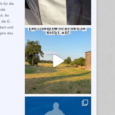
h für die
ende
h. An
 die E-
bert und
ginn des