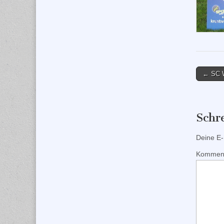
Post
← SC W
naviga
Schr
Deine E-M
Kommen