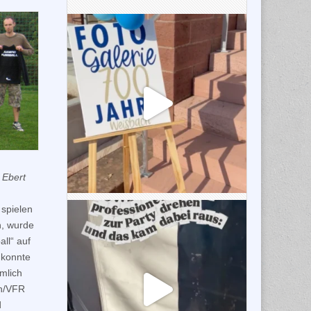
 Ebert
spielen
, wurde
ll“ auf
 konnte
mlich
nn/VFR
d