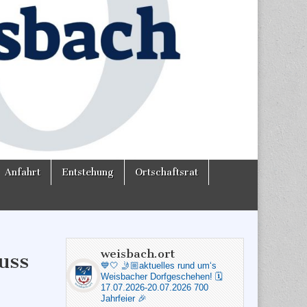
Anfahrt
Entstehung
Ortschaftsrat
weisbach.ort
uss
💙🤍
🤳🏼aktuelles rund um‘s
Weisbacher Dorfgeschehen!
🗓️
17.07.2026-20.07.2026 700
Jahrfeier 🎉