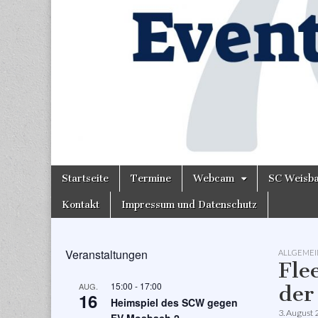
Skip
Main
Startseite
Termine
Webcam
SC Weisb
to
menu
content
Kontakt
Impressum und Datenschutz
Veranstaltungen
ALLGEMEI
Fle
15:00
-
17:00
AUG.
der
16
Heimspiel des SCW gegen
3. August