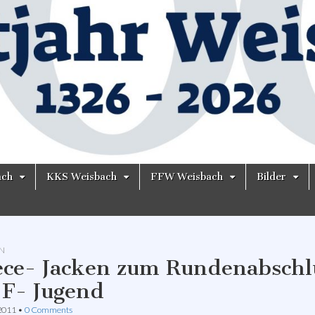
ach
KKS Weisbach
FFW Weisbach
Bilder
N
ece- Jacken zum Rundenabschl
 F- Jugend
 2011
•
0 Comments