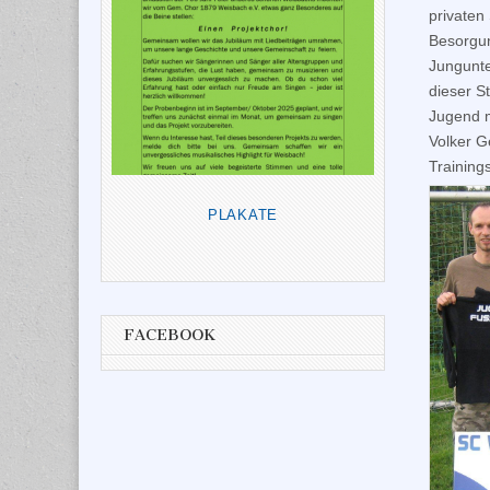
privaten
Besorgun
Jungunte
dieser S
Jugend m
Volker G
Trainings
PLAKATE
FACEBOOK