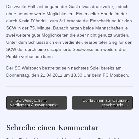
Die zweite Halbzeit begann der Gast etwas druckvoller, jedoch
ohne nennenswerte Möglichkeiten. Ein erzielter Handelfmeter
durch Kevin D`Andrilli zum 3:1 brachte die Entscheidung für den
SCW in der 75. Minute. Danach hatten beide Mannschaften je
zwei weitere gute Möglichkeiten die aber nicht genutzt wurden.
Unter dem Schlussstrich ein verdienter, erarbeiteter Sieg für den
SCW der durch eine disziplinierte Spielweise nun weitere drei
Punkte verbuchen kann.
Der SC Weisbach bestreitet sein nächstes Spiel bereits am
Donnerstag, den 21.04.2011 um 18.30 Uhr beim FC Mosbach.
Post
← SC Weisbach mit
Dorfbrunnen zur Osterzeit
verdientem Auswärtspunkt
geschmückt →
navigation
Schreibe einen Kommentar