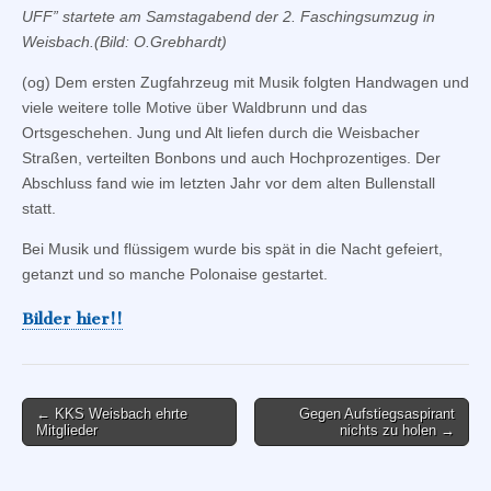
UFF” startete am Samstagabend der 2. Faschingsumzug in
Weisbach.(Bild: O.Grebhardt)
(og) Dem ersten Zugfahrzeug mit Musik folgten Handwagen und
viele weitere tolle Motive über Waldbrunn und das
Ortsgeschehen. Jung und Alt liefen durch die Weisbacher
Straßen
, v
erteilten Bonbons und auch Hochprozentiges. Der
Abschluss fand wie im letzten Jahr vor dem alten Bullenstall
statt.
Bei Musik und flüssigem wurde bis spät in die Nacht gefeiert,
getanzt und so manche Polonaise gestartet.
Bilder hier!!
Post
← KKS Weisbach ehrte
Gegen Aufstiegsaspirant
Mitglieder
nichts zu holen →
navigation