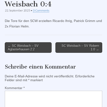
Weisbach 0:4
22. September 2025
•
0 Comments
Die Tore für den SCW erzielten Ricardo Ihrig, Patrick Grimm und
2x Florian Helm.
Post
← SC Weisbach – SV
SC Weisbach – SV Robern
Aglasterhausen 2:2
1:0 →
navigation
Schreibe einen Kommentar
Deine E-Mail-Adresse wird nicht veröffentlicht.
Erforderliche
Felder sind mit
*
markiert
Kommentar
*