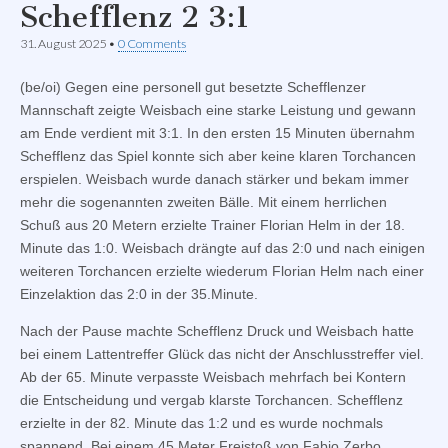
Schefflenz 2 3:1
31. August 2025
•
0 Comments
(be/oi) Gegen eine personell gut besetzte Schefflenzer
Mannschaft zeigte Weisbach eine starke Leistung und gewann
am Ende verdient mit 3:1. In den ersten 15 Minuten übernahm
Schefflenz das Spiel konnte sich aber keine klaren Torchancen
erspielen. Weisbach wurde danach stärker und bekam immer
mehr die sogenannten zweiten Bälle. Mit einem herrlichen
Schuß aus 20 Metern erzielte Trainer Florian Helm in der 18.
Minute das 1:0. Weisbach drängte auf das 2:0 und nach einigen
weiteren Torchancen erzielte wiederum Florian Helm nach einer
Einzelaktion das 2:0 in der 35.Minute.
Nach der Pause machte Schefflenz Druck und Weisbach hatte
bei einem Lattentreffer Glück das nicht der Anschlusstreffer viel.
Ab der 65. Minute verpasste Weisbach mehrfach bei Kontern
die Entscheidung und vergab klarste Torchancen. Schefflenz
erzielte in der 82. Minute das 1:2 und es wurde nochmals
spannend. Bei einem 45 Meter Freistoß von Fabio Zerbo