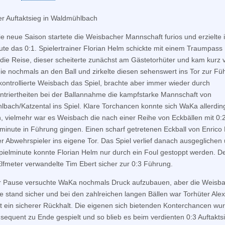
er Auftaktsieg in Waldmühlbach
die neue Saison startete die Weisbacher Mannschaft furios und erzielte i
ute das 0:1. Spielertrainer Florian Helm schickte mit einem Traumpass
f die Reise, dieser scheiterte zunächst am Gästetorhüter und kam kurz 
nie nochmals an den Ball und zirkelte diesen sehenswert ins Tor zur Fü
ontrollierte Weisbach das Spiel, brachte aber immer wieder durch
triertheiten bei der Ballannahme die kampfstarke Mannschaft von
bach/Katzental ins Spiel. Klare Torchancen konnte sich WaKa allerding
n, vielmehr war es Weisbach die nach einer Reihe von Eckbällen mit 0:2
lminute in Führung gingen. Einen scharf getretenen Eckball von Enrico
er Abwehrspieler ins eigene Tor. Das Spiel verlief danach ausgeglichen 
pielminute konnte Florian Helm nur durch ein Foul gestoppt werden. D
 Elfmeter verwandelte Tim Ebert sicher zur 0:3 Führung.
r Pause versuchte WaKa nochmals Druck aufzubauen, aber die Weisb
e stand sicher und bei den zahlreichen langen Bällen war Torhüter Ale
 ein sicherer Rückhalt. Die eigenen sich bietenden Konterchancen wu
nsequent zu Ende gespielt und so blieb es beim verdienten 0:3 Auftaktsi