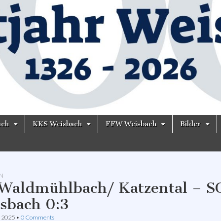
ach
KKS Weisbach
FFW Weisbach
Bilder
N
Waldmühlbach/ Katzental – S
sbach 0:3
t 2025
•
0 Comments