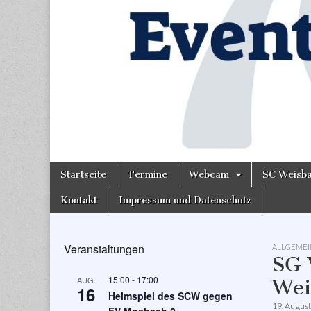
Skip
Main
Startseite
Termine
Webcam
SC Weisb
to
menu
content
Kontakt
Impressum und Datenschutz
Veranstaltungen
ALLGEMEI
SG 
15:00
-
17:00
AUG.
Wei
16
Heimspiel des SCW gegen
19. Augus