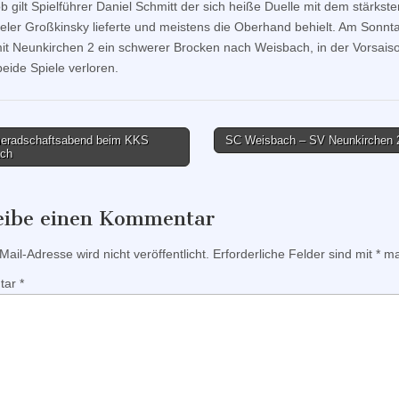
b gilt Spielführer Daniel Schmitt der sich heiße Duelle mit dem stärkste
eler Großkinsky lieferte und meistens die Oberhand behielt. Am Sonnt
t Neunkirchen 2 ein schwerer Brocken nach Weisbach, in der Vorsais
eide Spiele verloren.
radschaftsabend beim KKS
SC Weisbach – SV Neunkirchen 
ch
tion
eibe einen Kommentar
ail-Adresse wird nicht veröffentlicht.
Erforderliche Felder sind mit
*
mar
tar
*