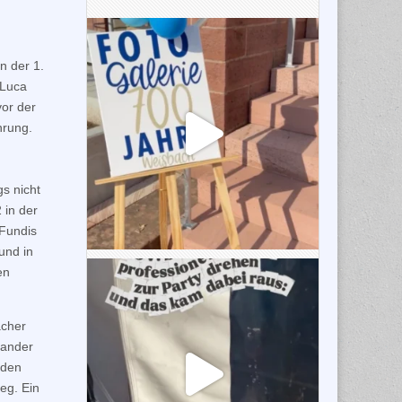
n der 1.
 Luca
vor der
hrung.
s nicht
 in der
 Fundis
und in
en
acher
xander
rden
eg. Ein