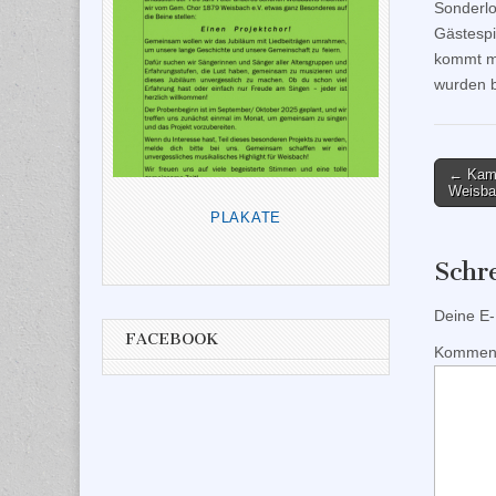
Sonderlo
Gästespi
kommt mi
wurden b
Post
← Kame
Weisba
naviga
PLAKATE
Schr
Deine E-M
FACEBOOK
Kommen