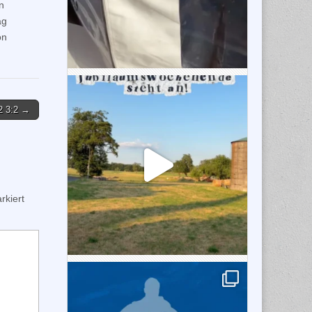
n
ag
on
2 3:2 →
kiert