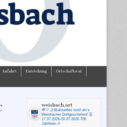
Anfahrt
Entstehung
Ortschaftsrat
weisbach.ort
C
💙🤍
🤳🏼aktuelles rund um‘s
Weisbacher Dorfgeschehen!
🗓️
17.07.2026-20.07.2026 700
Jahrfeier 🎉