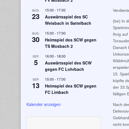
FV Mosbach 2
15:00
-
17:00
AUG.
Verdient
23
Auswärtsspiel des SC
(be) In 
Weisbach in Sattelbach
Spielmin
15:00
-
17:00
AUG.
Ihrig au
30
Heimspiel des SCW gegen
Torausli
TS Mosbach 2
Danach k
Unkonzen
16:00
-
18:00
SEP.
5
Wäldmühl
Auswärtsspiel des SCW
erspiele
gegen FC Lohrbach
15. Spie
15:00
-
17:00
SEP.
köpfte d
13
Heimspiel des SCW gegen
der 33.S
FC Limbach
fälligen
Kalender anzeigen
Nach de
Defensiv
Gebhardt
nicht ko