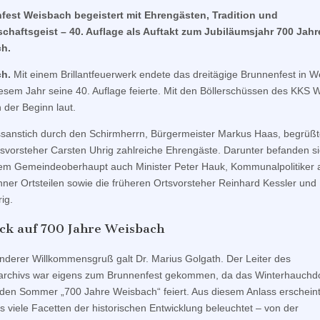
fest Weisbach begeistert mit Ehrengästen, Tradition und
chaftsgeist – 40. Auflage als Auftakt zum Jubiläumsjahr 700 Jahr
h.
h.
Mit einem Brillantfeuerwerk endete das dreitägige Brunnenfest in W
iesem Jahr seine 40. Auflage feierte. Mit den Böllerschüssen des KKS 
 der Beginn laut.
anstich durch den Schirmherrn, Bürgermeister Markus Haas, begrüßt
svorsteher Carsten Uhrig zahlreiche Ehrengäste. Darunter befanden s
m Gemeindeoberhaupt auch Minister Peter Hauk, Kommunalpolitiker a
ner Ortsteilen sowie die früheren Ortsvorsteher Reinhard Kessler und
rig.
ck auf 700 Jahre Weisbach
nderer Willkommensgruß galt Dr. Marius Golgath. Der Leiter des
rchivs war eigens zum Brunnenfest gekommen, da das Winterhauchdo
n Sommer „700 Jahre Weisbach“ feiert. Aus diesem Anlass erscheint
s viele Facetten der historischen Entwicklung beleuchtet – von der