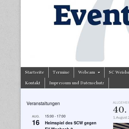
Skip
Main
Startseite
Termine
Webcam
SC Weisb
to
menu
content
Kontakt
Impressum und Datenschutz
Veranstaltungen
ALLGEMEI
40.
15:00
-
17:00
AUG.
1. August
16
Heimspiel des SCW gegen