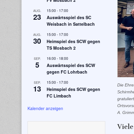
FV Mosbach 2
15:00
-
17:00
AUG.
23
Auswärtsspiel des SC
Weisbach in Sattelbach
15:00
-
17:00
AUG.
30
Heimspiel des SCW gegen
TS Mosbach 2
16:00
-
18:00
SEP.
5
Auswärtsspiel des SCW
gegen FC Lohrbach
15:00
-
17:00
SEP.
Die Ehre
13
Heimspiel des SCW gegen
Schirmhe
FC Limbach
gratulie
Ortsvors
Kalender anzeigen
A. Grim
Viel