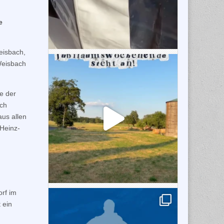
e
eisbach,
Weisbach
e der
ich
us allen
 Heinz-
rf im
 ein