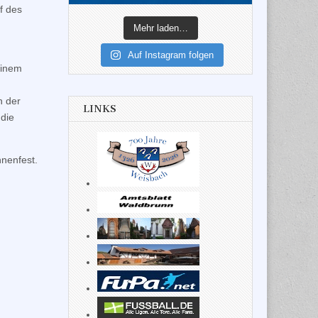
f des
Mehr laden…
Auf Instagram folgen
einem
n der
LINKS
 die
nenfest.