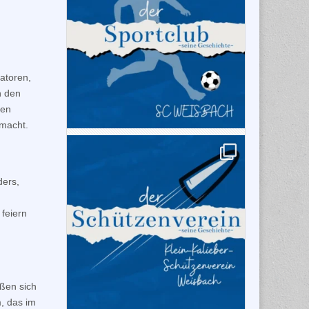
atoren,
h den
ren
 macht.
ers,
 feiern
eßen sich
, das im