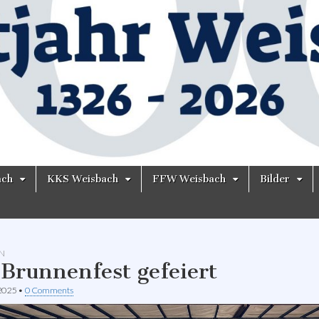
ach
KKS Weisbach
FFW Weisbach
Bilder
N
 Brunnenfest gefeiert
 2025
•
0 Comments