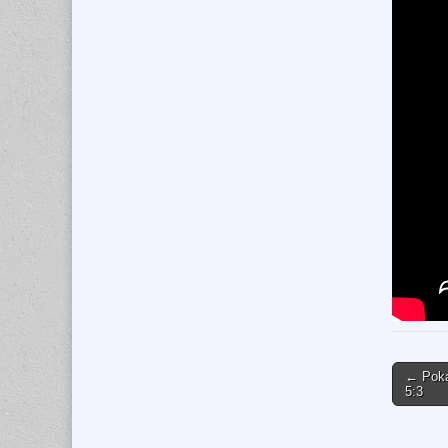
Post
← Poka
5:3
naviga