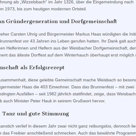
hnung als „Wizzelsbach“ im Jahr 1326, über die Eingemeindung nach
n 1973, bis zum heutigen modernen Ortsteil.
an Gründergeneration und Dorfgemeinschaft
teher Carsten Uhrig und Bürgermeister Markus Haas würdigten die Initi
Brunnenfest vor 43 Jahren ins Leben gerufen hatten. Ihr Dank galt auc
hen Helferinnen und Helfern aus der Weisbacher Dorfgemeinschaft, de
nt das älteste Dorffest auf dem Winterhauch überhaupt erst möglich
schaft als Erfolgsrezept
usammenhalt, diese gelebte Gemeinschaft mache Weisbach so besond
rgermeister Haas die 403 Einwohner. Dass das Brunnenfest – mit zwei
dingten Ausfällen – seit 1982 jährlich stattfindet, zeige, dass Weisbach
b auch Minister Peter Hauk in seinem Grußwort hervor.
, Tanz und gute Stimmung
anstich verlief in diesem Jahr zwar nicht ganz reibungslos, dennoch li
e das Freibier anschließend schmecken. Auch das bewährte Programm