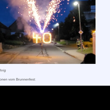
hrig
onen vom Brunnenfest: