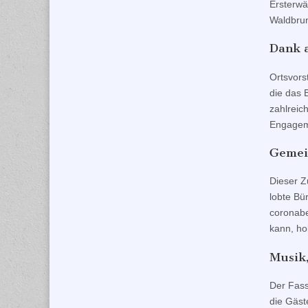
Ersterwä
Waldbrun
Dank 
Ortsvors
die das 
zahlreic
Engageme
Gemein
Dieser Z
lobte Bü
coronabe
kann, ho
Musik
Der Fass
die Gäst