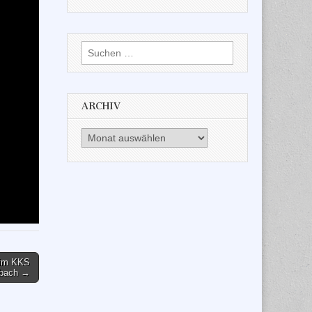
Suchen
nach:
ARCHIV
Archiv
eim KKS
bach →