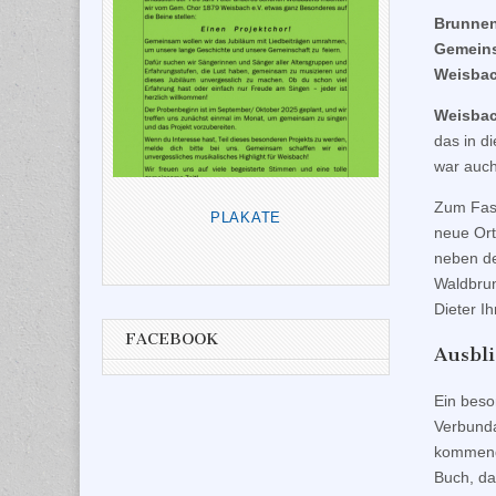
Brunnen
Gemeins
Weisbac
Weisbac
das in d
war auch
Zum Fass
PLAKATE
neue Ort
neben de
Waldbrun
Dieter Ih
FACEBOOK
Ausbli
Ein beso
Verbunda
kommende
Buch, da