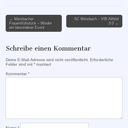
Post
← Weisbacher
SC Weisbach – VfB Allfeld
Frauenfrühstück – Wieder
3:0 →
navigation
ein besonderer Event
Schreibe einen Kommentar
Deine E-Mail-Adresse wird nicht veröffentlicht.
Erforderliche
Felder sind mit
*
markiert
Kommentar
*
Name
*