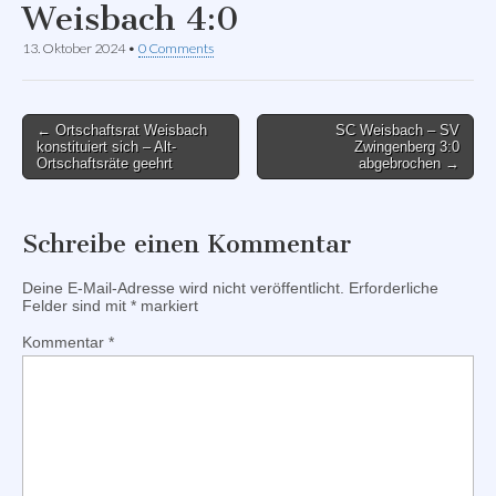
Weisbach 4:0
13. Oktober 2024
•
0 Comments
Post
← Ortschaftsrat Weisbach
SC Weisbach – SV
konstituiert sich – Alt-
Zwingenberg 3:0
navigation
Ortschaftsräte geehrt
abgebrochen →
Schreibe einen Kommentar
Deine E-Mail-Adresse wird nicht veröffentlicht.
Erforderliche
Felder sind mit
*
markiert
Kommentar
*