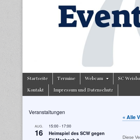
Skip
Main
Startseite
Termine
Webcam
SC Weisb
to
menu
content
Kontakt
Impressum und Datenschutz
Veranstaltungen
« Alle 
15:00
-
17:00
AUG.
16
Heimspiel des SCW gegen
Diese Ve