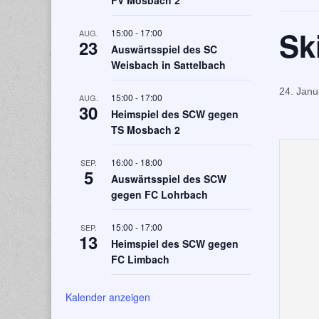
FV Mosbach 2
Sk
15:00
-
17:00
AUG.
23
Auswärtsspiel des SC
Weisbach in Sattelbach
24. Janu
15:00
-
17:00
AUG.
30
Heimspiel des SCW gegen
TS Mosbach 2
16:00
-
18:00
SEP.
5
Auswärtsspiel des SCW
gegen FC Lohrbach
15:00
-
17:00
SEP.
13
Heimspiel des SCW gegen
FC Limbach
Kalender anzeigen