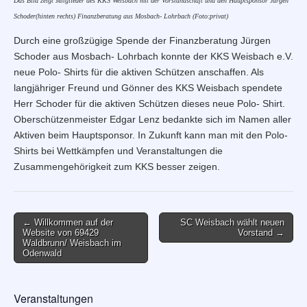
Das Bild zeigt Mitglieder des KKS Weisbach mit der Vorstandschaft und den Hauptsponsor Jürgen
Schoder(hinten rechts) Finanzberatung aus Mosbach- Lohrbach (Foto:privat)
Durch eine großzügige Spende der Finanzberatung Jürgen
Schoder aus Mosbach- Lohrbach konnte der KKS Weisbach e.V.
neue Polo- Shirts für die aktiven Schützen anschaffen. Als
langjähriger Freund und Gönner des KKS Weisbach spendete
Herr Schoder für die aktiven Schützen dieses neue Polo- Shirt.
Oberschützenmeister Edgar Lenz bedankte sich im Namen aller
Aktiven beim Hauptsponsor. In Zukunft kann man mit den Polo-
Shirts bei Wettkämpfen und Veranstaltungen die
Zusammengehörigkeit zum KKS besser zeigen.
Post
← Willkommen auf der
SC Weisbach wählt neuen
Website von 69429
Vorstand →
navigation
Waldbrunn/ Weisbach im
Odenwald
Veranstaltungen