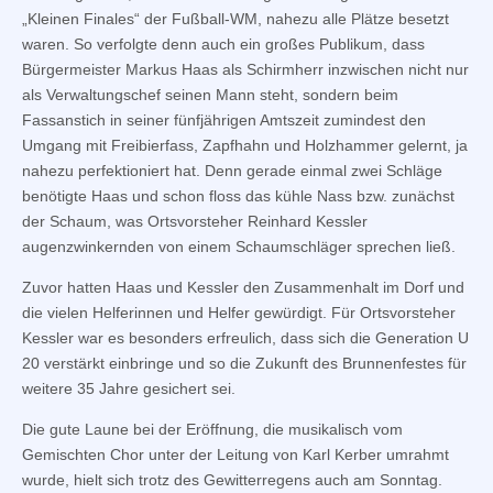
„Kleinen Finales“ der Fußball-WM, nahezu alle Plätze besetzt
waren. So verfolgte denn auch ein großes Publikum, dass
Bürgermeister Markus Haas als Schirmherr inzwischen nicht nur
als Verwaltungschef seinen Mann steht, sondern beim
Fassanstich in seiner fünfjährigen Amtszeit zumindest den
Umgang mit Freibierfass, Zapfhahn und Holzhammer gelernt, ja
nahezu perfektioniert hat. Denn gerade einmal zwei Schläge
benötigte Haas und schon floss das kühle Nass bzw. zunächst
der Schaum, was Ortsvorsteher Reinhard Kessler
augenzwinkernden von einem Schaumschläger sprechen ließ.
Zuvor hatten Haas und Kessler den Zusammenhalt im Dorf und
die vielen Helferinnen und Helfer gewürdigt. Für Ortsvorsteher
Kessler war es besonders erfreulich, dass sich die Generation U
20 verstärkt einbringe und so die Zukunft des Brunnenfestes für
weitere 35 Jahre gesichert sei.
Die gute Laune bei der Eröffnung, die musikalisch vom
Gemischten Chor unter der Leitung von Karl Kerber umrahmt
wurde, hielt sich trotz des Gewitterregens auch am Sonntag.