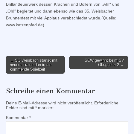
Brillantfeuerwerk dessen Krachen und Böllern von „Ah!“ und
„Oh!“ begleitet und dann ebenso wie das 35. Weisbacher
Brunnenfest mit viel Applaus verabschiedet wurde.(Quelle:
www.katzenpfad.de)
Post
← SC Weisbach startet mit
SCW gewinnt beim SV
neuem Trainerduo in die
Obrigheim 2 →
navigation
kommende Spielzeit
Schreibe einen Kommentar
Deine E-Mail-Adresse wird nicht veröffentlicht.
Erforderliche
Felder sind mit
*
markiert
Kommentar
*