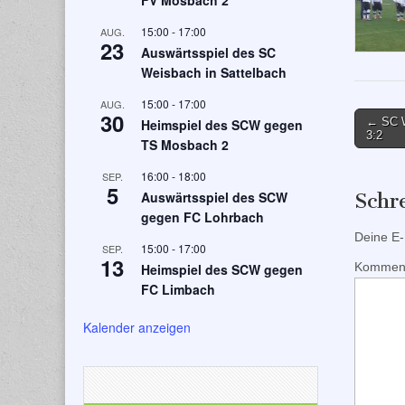
FV Mosbach 2
15:00
-
17:00
AUG.
23
Auswärtsspiel des SC
Weisbach in Sattelbach
15:00
-
17:00
AUG.
30
Post
← SC W
Heimspiel des SCW gegen
3:2
naviga
TS Mosbach 2
16:00
-
18:00
SEP.
5
Auswärtsspiel des SCW
Schr
gegen FC Lohrbach
Deine E-M
15:00
-
17:00
SEP.
13
Kommen
Heimspiel des SCW gegen
FC Limbach
Kalender anzeigen