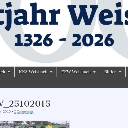
ach
KKS Weisbach
FFW Weisbach
Bilder
W_25102015
er 2015
•
0 Comments