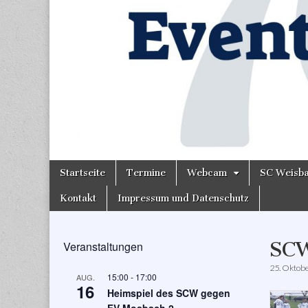
Skip
Main
Startseite
Termine
Webcam
SC Weisb
to
menu
content
Kontakt
Impressum und Datenschutz
SC
Veranstaltungen
25. Oktob
15:00
-
17:00
AUG.
16
Heimspiel des SCW gegen