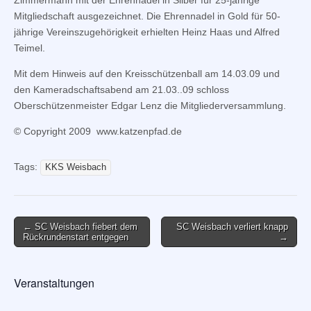
Zimmermann mit der Ehrennadel in Silber für 25-jährige
Mitgliedschaft ausgezeichnet. Die Ehrennadel in Gold für 50-
jährige Vereinszugehörigkeit erhielten Heinz Haas und Alfred
Teimel.
Mit dem Hinweis auf den Kreisschützenball am 14.03.09 und
den Kameradschaftsabend am 21.03..09 schloss
Oberschützenmeister Edgar Lenz die Mitgliederversammlung.
© Copyright 2009 www.katzenpfad.de
Tags:
KKS Weisbach
Post
← SC Weisbach fiebert dem
SC Weisbach verliert knapp
Rückrundenstart entgegen
→
navigation
Veranstaltungen