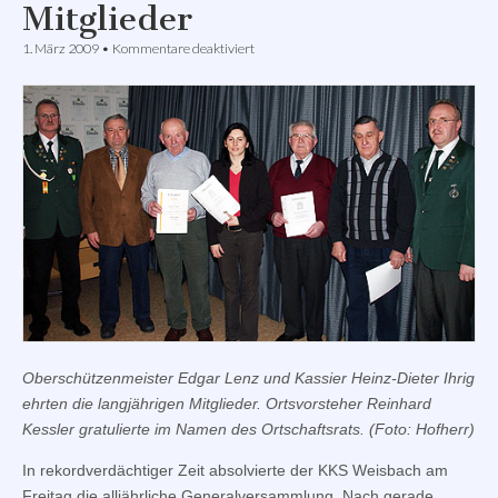
Mitglieder
für
1. März 2009
•
Kommentare deaktiviert
KKS
Weisbach
ehrte
Mitglieder
Oberschützenmeister Edgar Lenz und Kassier Heinz-Dieter Ihrig
ehrten die langjährigen Mitglieder. Ortsvorsteher Reinhard
Kessler gratulierte im Namen des Ortschaftsrats. (Foto: Hofherr)
In rekordverdächtiger Zeit absolvierte der KKS Weisbach am
Freitag die alljährliche Generalversammlung. Nach gerade