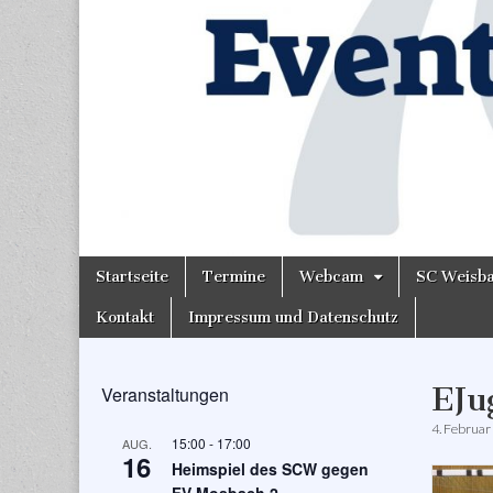
Skip
Main
Startseite
Termine
Webcam
SC Weisb
to
menu
content
Kontakt
Impressum und Datenschutz
EJu
Veranstaltungen
4. Februar
15:00
-
17:00
AUG.
16
Heimspiel des SCW gegen