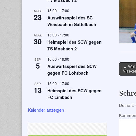
FV Mosbach 2
15:00
-
17:00
AUG.
23
Auswärtsspiel des SC
Weisbach in Sattelbach
15:00
-
17:00
AUG.
30
Heimspiel des SCW gegen
TS Mosbach 2
16:00
-
18:00
SEP.
5
Post
Auswärtsspiel des SCW
← Wald
Vizekre
gegen FC Lohrbach
naviga
15:00
-
17:00
SEP.
13
Heimspiel des SCW gegen
Schr
FC Limbach
Deine E-M
Kalender anzeigen
Kommen