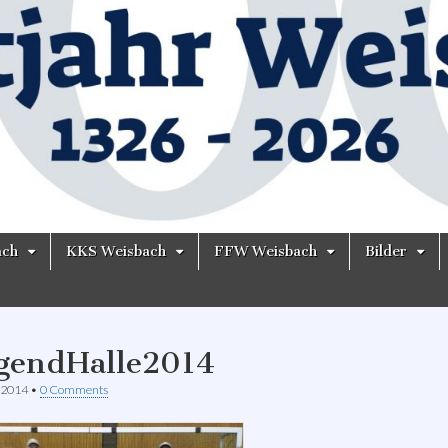
ach
KKS Weisbach
FFW Weisbach
Bilder
gendHalle2014
 2014
•
0 Comments